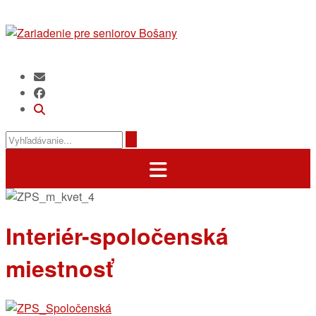
Prejsť
na
obsah
Interiér-spoločenská
miestnosť