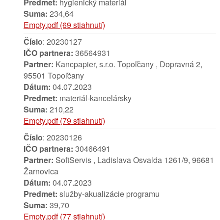
Predmet:
hygienický materiál
Suma:
234,64
Empty.pdf (69 stiahnutí)
Číslo
: 20230127
IČO partnera:
36564931
Partner:
Kancpapier, s.r.o. Topoľčany , Dopravná 2,
95501 Topoľčany
Dátum:
04.07.2023
Predmet:
materiál-kancelársky
Suma:
210,22
Empty.pdf (79 stiahnutí)
Číslo
: 20230126
IČO partnera:
30466491
Partner:
SoftServis , Ladislava Osvalda 1261/9, 96681
Žarnovica
Dátum:
04.07.2023
Predmet:
služby-akualizácie programu
Suma:
39,70
Empty.pdf (77 stiahnutí)