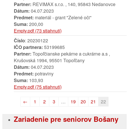
Partner:
REVIMAX s.r.o. , 140, 95843 Nedanovce
Dátum:
04.07.2023
Predmet:
materiál - grant "Zelené oči"
Suma:
200,00
Empty.pdf (73 stiahnutí)
Číslo
: 20230122
IČO partnera:
53199685
Partner:
Topoľčianske pekárne a cukrárne a.s ,
Krušovská 1994, 95501 Topoľčany
Dátum:
04.07.2023
Predmet:
potraviny
Suma:
103,93
Empty.pdf (75 stiahnutí)
←
1
2
3
…
19
20
21
22
Zariadenie pre seniorov Bošany