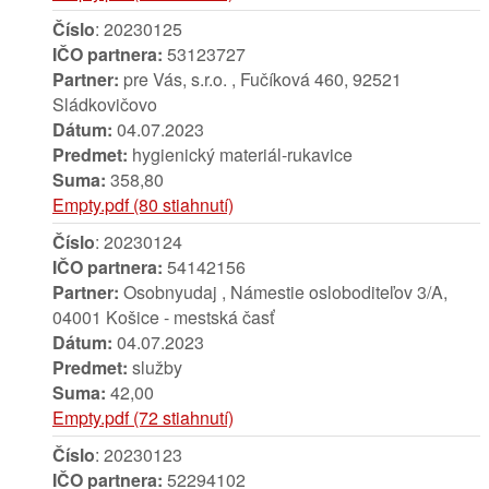
Číslo
: 20230125
IČO partnera:
53123727
Partner:
pre Vás, s.r.o. , Fučíková 460, 92521
Sládkovičovo
Dátum:
04.07.2023
Predmet:
hygienický materiál-rukavice
Suma:
358,80
Empty.pdf (80 stiahnutí)
Číslo
: 20230124
IČO partnera:
54142156
Partner:
Osobnyudaj , Námestie osloboditeľov 3/A,
04001 Košice - mestská časť
Dátum:
04.07.2023
Predmet:
služby
Suma:
42,00
Empty.pdf (72 stiahnutí)
Číslo
: 20230123
IČO partnera:
52294102