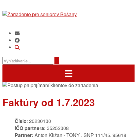
Prejsť
na
obsah
Faktúry od 1.7.2023
Číslo
: 20230130
IČO partnera:
35252308
Partner:
Anton Kližan - TONY , SNP 111/45, 95618