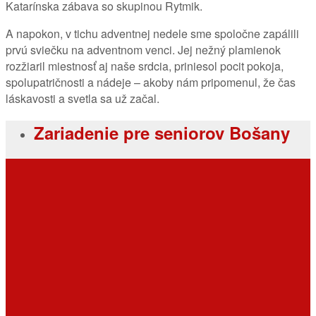
Katarínska zábava so skupinou Rytmik.
A napokon, v tichu adventnej nedele sme spoločne zapálili
prvú sviečku na adventnom venci. Jej nežný plamienok
rozžiaril miestnosť aj naše srdcia, priniesol pocit pokoja,
spolupatričnosti a nádeje – akoby nám pripomenul, že čas
láskavosti a svetla sa už začal.
Zariadenie pre seniorov Bošany