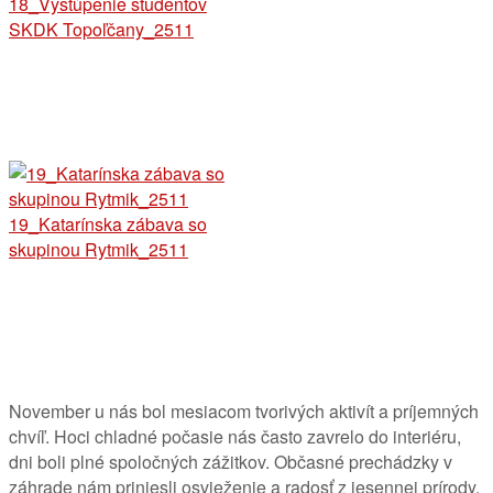
18_Vystúpenie študentov
SKDK Topoľčany_2511
19_Katarínska zábava so
skupinou Rytmik_2511
November u nás bol mesiacom tvorivých aktivít a príjemných
chvíľ. Hoci chladné počasie nás často zavrelo do interiéru,
dni boli plné spoločných zážitkov. Občasné
prechádzky v
záhrade nám priniesli osvieženie a radosť z jesennej prírody.