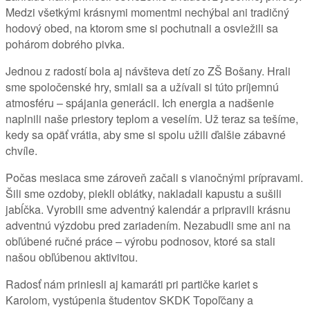
Medzi všetkými krásnymi momentmi nechýbal ani tradičný
hodový obed, na ktorom sme si pochutnali a osviežili sa
pohárom dobrého pivka.
Jednou z radostí bola aj návšteva detí zo ZŠ Bošany. Hrali
sme spoločenské hry, smiali sa a užívali si túto príjemnú
atmosféru – spájania generácii. Ich energia a nadšenie
naplnili naše priestory teplom a veselím. Už teraz sa tešíme,
kedy sa opäť vrátia, aby sme si spolu užili ďalšie zábavné
chvíle.
Počas mesiaca sme zároveň začali s vianočnými prípravami.
Šili sme ozdoby, piekli oblátky, nakladali kapustu a sušili
jabĺčka. Vyrobili sme adventný kalendár a pripravili krásnu
adventnú výzdobu pred zariadením. Nezabudli sme ani na
obľúbené ručné práce – výrobu podnosov, ktoré sa stali
našou obľúbenou aktivitou.
Radosť nám priniesli aj kamaráti pri partičke kariet s
Karolom, vystúpenia študentov SKDK Topoľčany a