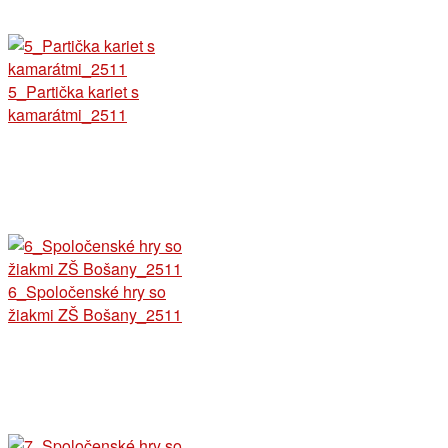
5_Partička kariet s
kamarátmi_2511
6_Spoločenské hry so
žiakmi ZŠ Bošany_2511