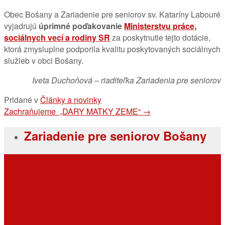
Obec Bošany a Zariadenie pre seniorov sv. Kataríny Labouré
vyjadrujú
úprimné poďakovanie
Ministerstvu práce,
sociálnych vecí a rodiny SR
za poskytnutie tejto dotácie,
ktorá zmysluplne podporila kvalitu poskytovaných sociálnych
služieb v obci Bošany.
Iveta Duchoňová – riaditeľka Zariadenia pre seniorov
Pridané v
Články a novinky
Navigácia
Zachraňujeme „DARY MATKY ZEME“
→
v
Zariadenie pre seniorov Bošany
článkoch