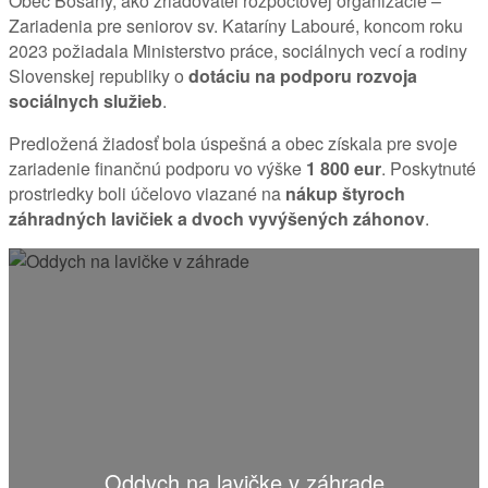
Obec Bošany, ako zriaďovateľ rozpočtovej organizácie –
Zariadenia pre seniorov sv. Kataríny Labouré, koncom roku
2023 požiadala Ministerstvo práce, sociálnych vecí a rodiny
Slovenskej republiky o
dotáciu na podporu rozvoja
sociálnych služieb
.
Predložená žiadosť bola úspešná a obec získala pre svoje
zariadenie finančnú podporu vo výške
1 800 eur
. Poskytnuté
prostriedky boli účelovo viazané na
nákup štyroch
záhradných lavičiek a dvoch vyvýšených záhonov
.
Oddych na lavičke v záhrade