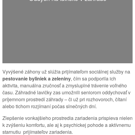
Vyvýšené záhony už slúžia prijímateľom sociálnej služby na
pestovanie byliniek a zeleniny
, čím sa podporila ich
aktivita, manuálna zručnosť a zmysluplné trávenie voľného
času. Záhradné lavičky zas umožnili seniorom oddychovať v
príjemnom prostredí záhrady – či už pri rozhovoroch, čítaní
alebo tichom rozjímaní počas slnečných dní.
Zlepšenie vonkajšieho prostredia zariadenia prispieva nielen
k zvýšeniu komfortu, ale aj k psychickej pohode a aktívnemu
starnutiu prijímateľov zariadenia.