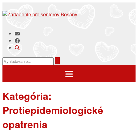
Prejsť
na
obsah
Kategória:
Protiepidemiologické
opatrenia